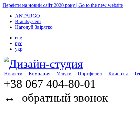
Перейти на новий сайт 2020 року | Go to the new website
ANTARGO
Brandsystem
Нагодуй Звірятко
eng
рус
укр
Новости
Компания
Услуги
Портфолио
Клиенты
Те
+38 067
404-80-01
↔
обратный звонок