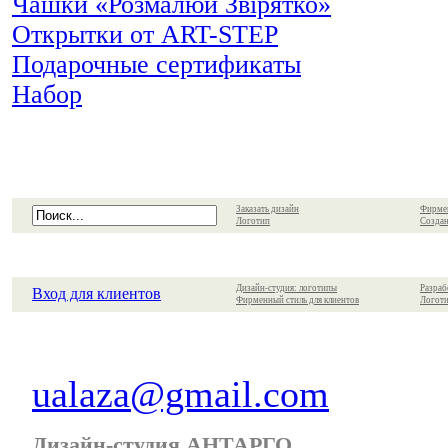
Чашки «Розмалюй Звірятко»
Открытки от ART-STEP
Подарочные сертификаты
Набор
Заказать дизайн
Фирме
Логотип
Создан
Дизайн-студия: логотипы
Разраб
Вход для клиентов
Фирменный стиль для клиентов
Логоти
ualaza@gmail.com
Дизайн-студия АНТАРГО