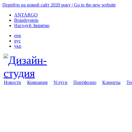
Перейти на новий сайт 2020 року | Go to the new website
ANTARGO
Brandsystem
Нагодуй Звірятко
eng
рус
укр
Новости
Компания
Услуги
Портфолио
Клиенты
Те