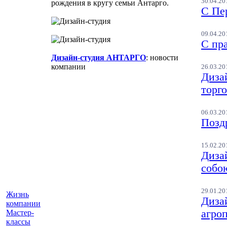
30.04.20
рождения в кругу семьи Антарго.
С Пе
09.04.20
С пр
Дизайн-студия АНТАРГО
: новости
компании
26.03.20
Диза
торг
06.03.20
Позд
15.02.20
Дизай
собо
29.01.20
Жизнь
Диза
компании
агро
Мастер-
классы