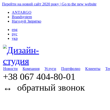
Перейти на новий сайт 2020 року | Go to the new website
ANTARGO
Brandsystem
Нагодуй Звірятко
eng
рус
укр
Новости
Компания
Услуги
Портфолио
Клиенты
Те
+38 067
404-80-01
↔
обратный звонок