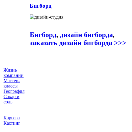
Бигборд
Бигборд
,
дизайн бигборда
,
заказать дизайн бигборда >>>
Жизнь
компании
Мастер-
классы
География
Сахар и
соль
Карьера
Кастинг