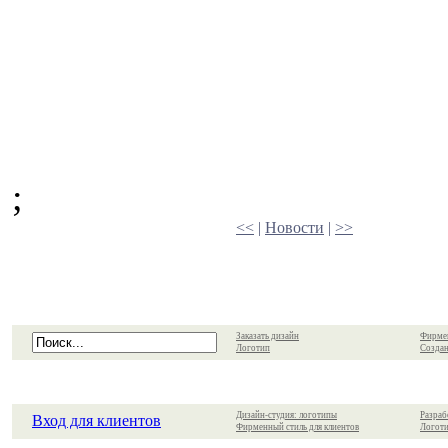
;
<<
|
Новости
|
>>
Заказать дизайн
Фирме
Логотип
Создан
Дизайн-студия: логотипы
Разраб
Вход для клиентов
Фирменный стиль для клиентов
Логоти