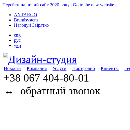
Перейти на новий сайт 2020 року | Go to the new website
ANTARGO
Brandsystem
Нагодуй Звірятко
eng
рус
укр
Новости
Компания
Услуги
Портфолио
Клиенты
Те
+38 067
404-80-01
↔
обратный звонок