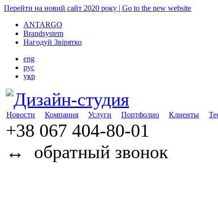
Перейти на новий сайт 2020 року | Go to the new website
ANTARGO
Brandsystem
Нагодуй Звірятко
eng
рус
укр
Новости
Компания
Услуги
Портфолио
Клиенты
Те
+38 067
404-80-01
↔
обратный звонок