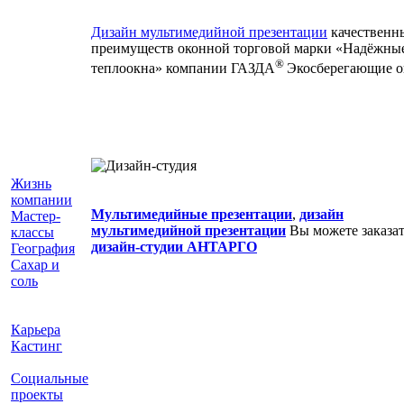
Дизайн мультимедийной презентации
качественн
преимуществ оконной торговой марки «Надёжны
®
теплоокна» компании ГАЗДА
Экосберегающие о
Жизнь
компании
Мультимедийные презентации
,
дизайн
Мастер-
мультимедийной презентации
Вы можете заказат
классы
дизайн-студии АНТАРГО
География
Сахар и
соль
Карьера
Кастинг
Социальные
проекты