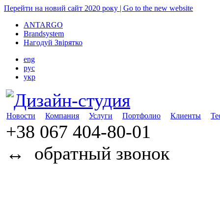
Перейти на новий сайт 2020 року | Go to the new website
ANTARGO
Brandsystem
Нагодуй Звірятко
eng
рус
укр
Новости
Компания
Услуги
Портфолио
Клиенты
Те
+38 067
404-80-01
↔
обратный звонок