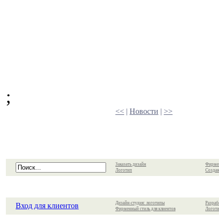
;
<<
|
Новости
|
>>
Заказать дизайн
Фирме
Логотип
Создан
Дизайн-студия: логотипы
Разраб
Вход для клиентов
Фирменный стиль для клиентов
Логоти