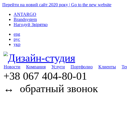
Перейти на новий сайт 2020 року | Go to the new website
ANTARGO
Brandsystem
Нагодуй Звірятко
eng
рус
укр
Новости
Компания
Услуги
Портфолио
Клиенты
Те
+38 067
404-80-01
↔
обратный звонок