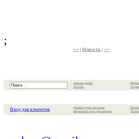
;
<<
|
Новости
|
>>
Заказать дизайн
Фирме
Логотип
Создан
Дизайн-студия: логотипы
Разраб
Вход для клиентов
Фирменный стиль для клиентов
Логоти