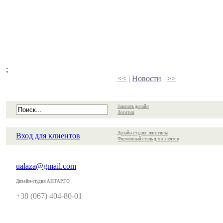
;
<<
|
Новости
|
>>
Заказать дизайн
Логотип
Дизайн-студия: логотипы
Вход для клиентов
Фирменный стиль для клиентов
ualaza@gmail.com
Дизайн-студия АНТАРГО
+38 (067) 404-80-01