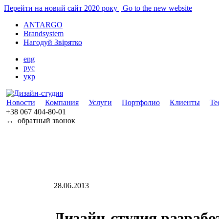
Перейти на новий сайт 2020 року | Go to the new website
ANTARGO
Brandsystem
Нагодуй Звірятко
eng
рус
укр
Новости
Компания
Услуги
Портфолио
Клиенты
Те
+38 067
404-80-01
↔
обратный звонок
28.06.2013
Дизайн-студия разраб