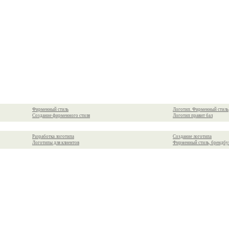
Фирменный стиль
Логотип. Фирменный стиль
Создание фирменного стиля
Логотип правит бал
Разработка логотипа
Создание логотипа
Логотипы для клиентов
Фирменный стиль, брендбу