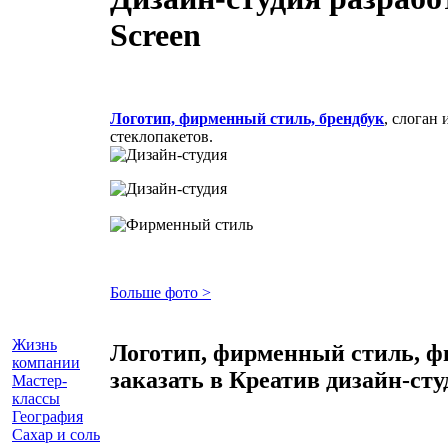
Screen
Логотип, фирменный стиль, брендбук
, слоган
стеклопакетов.
Больше фото >
Жизнь
Логотип, фирменный стиль, ф
компании
заказать в Креатив дизайн-с
Мастер-
классы
География
Сахар и соль