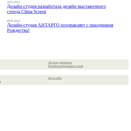
20.01.2014
Дизайн-студия разработала дизайн выставочного
стенда Clima Screen
06.01.2014
Дизайн-студия АНТАРГО поздравляет с праздником
Рождества!
Логотип для клиента
Разработка фирменного стиля
Карта сайта
к