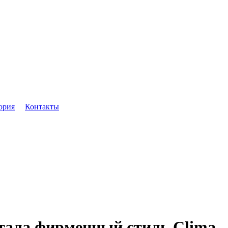
ория
Контакты
отала фирменный стиль Clima