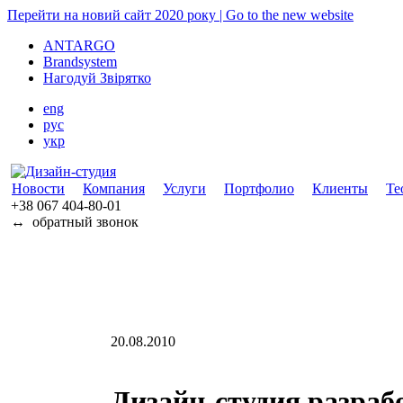
Перейти на новий сайт 2020 року | Go to the new website
ANTARGO
Brandsystem
Нагодуй Звірятко
eng
рус
укр
Новости
Компания
Услуги
Портфолио
Клиенты
Те
+38 067
404-80-01
↔
обратный звонок
20.08.2010
Дизайн-студия разраб