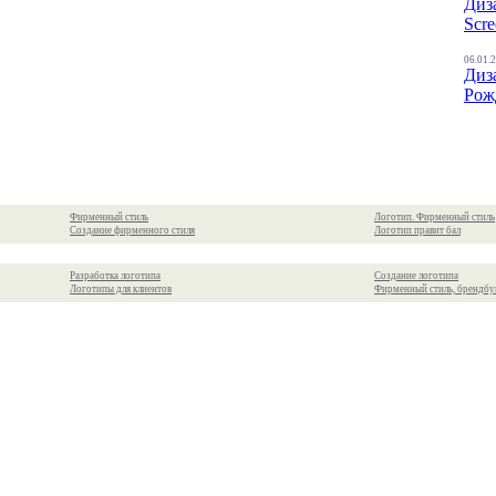
Диз
Scre
06.01.
Диз
Рож
Фирменный стиль
Логотип. Фирменный стиль
Создание фирменного стиля
Логотип правит бал
Разработка логотипа
Создание логотипа
Логотипы для клиентов
Фирменный стиль, брендбу