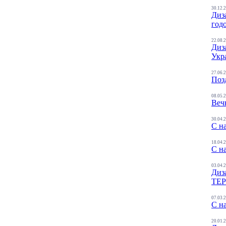
30.12.
Диз
год
22.08.
Диз
Укр
27.06.
Поз
08.05.
Веч
30.04.
С н
18.04.
С н
03.04.
Диз
ТЕ
07.03.
С н
20.01.