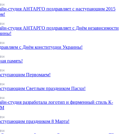
2014
айн-студия АНТАРГО поздравляет с наступающим 2015
ом!
2014
айн-студия АНТАРГО поздравляет с Днём независимости
аины!
2014
дравляем с Днём конституции Украины!
2014
ная память!
2014
аступающим Первомаем!
2014
аступающим Светлым праздником Пасхи!
2014
айн-студия разработала логотип и фирменный стиль К-
РМ
2014
аступающим праздником 8 Марта!
2014