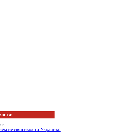
вости:
2015
нём независимости Украины!