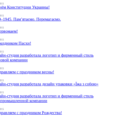
2015
нём Конституции Украины!
2015
9–1945. Пам’ятаємо. Перемагаємо.
2015
ервомаем!
2015
раздником Пасхи!
2015
айн-студия разработала логотип и фирменный стиль
говой компании
2015
дравляем с праздником весны!
2015
айн-студия разработала дизайн упаковки «Їжа з собою»
2015
айн-студия разработала логотип и фирменный стиль
опромышленной компании
2015
дравляем с праздником Рождества!