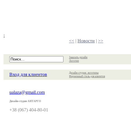
;
<<
|
Новости
|
>>
Заказать дизайн
Логотип
Дизайн-студия: логотипы
Вход для клиентов
Фирменный стиль для клиентов
ualaza@gmail.com
Дизайн-студия АНТАРГО
+38 (067) 404-80-01