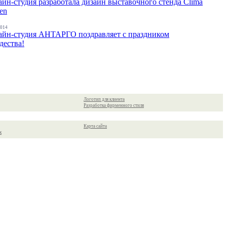
айн-студия разработала дизайн выставочного стенда Clima
en
2014
айн-студия АНТАРГО поздравляет с праздником
дества!
Логотип для клиента
Разработка фирменного стиля
Карта сайта
к