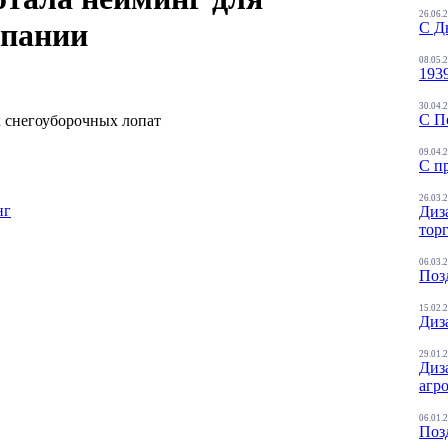
26.06.
мпании
С Д
08.05.
193
30.04.
С П
 снегоуборочных лопат
09.04.
С п
26.03.
нг
Диз
тор
06.03.
Поз
15.02.
Диз
29.01.
Диз
агр
06.01.
Поз