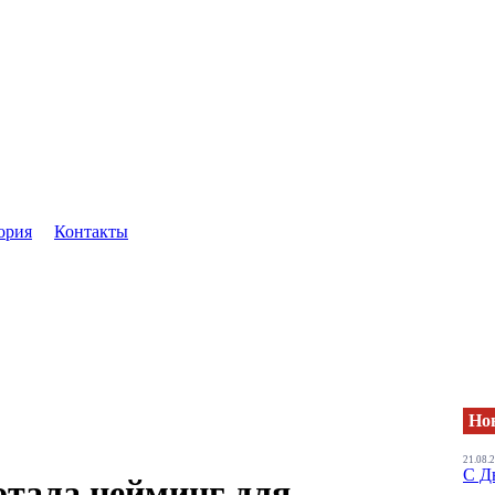
ория
Контакты
Но
21.08.
С Д
отала нейминг для