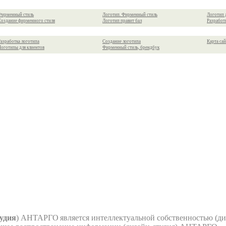
Фирменный стиль
Логотип. Фирменный стиль
Логотип 
Создание фирменного стиля
Логотип правит бал
Разработ
Разработка логотипа
Создание логотипа
Карта сай
Логотипы для клиентов
Фирменный стиль, брендбук
тудия
) АНТАРГО
является интеллектуальной собственностью (