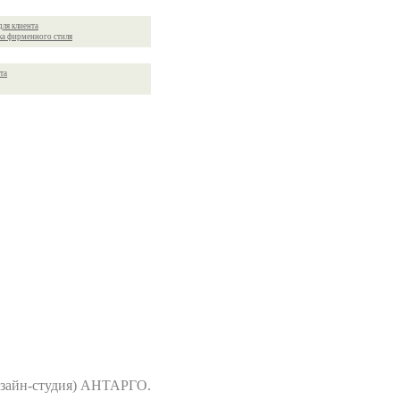
для клиента
ка фирменного стиля
та
дизайн-студия) АНТАРГО.