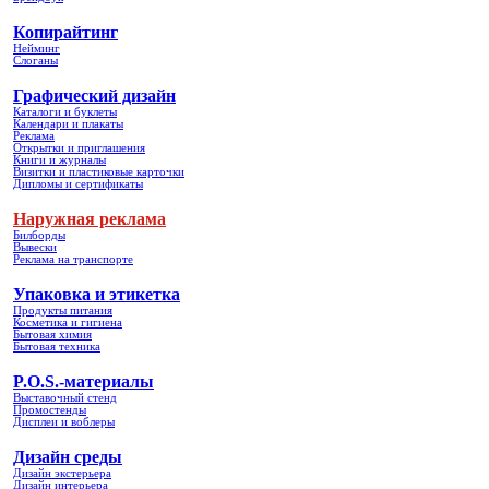
Копирайтинг
Нейминг
Слоганы
Графический дизайн
Каталоги и буклеты
Календари и плакаты
Реклама
Открытки и приглашения
Книги и журналы
Визитки и пластиковые карточки
Дипломы и сертификаты
Наружная реклама
Билборды
Вывески
Реклама на транспорте
Упаковка и этикетка
Продукты питания
Косметика и гигиена
Бытовая химия
Бытовая техника
P.O.S.-материалы
Выставочный стенд
Промостенды
Дисплеи и воблеры
Дизайн среды
Дизайн экстерьера
Дизайн интерьера