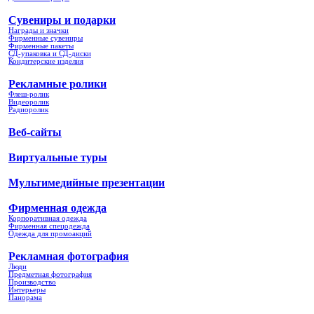
Сувениры и подарки
Награды и значки
Фирменные сувениры
Фирменные пакеты
СД-упаковка и СД-диски
Кондитерские изделия
Рекламные ролики
Флеш-ролик
Видеоролик
Радиоролик
Веб-сайты
Виртуальные туры
Мультимедийные презентации
Фирменная одежда
Корпоративная одежда
Фирменная спецодежда
Одежда для промоакций
Рекламная фотография
Люди
Предметная фотография
Производство
Интерьеры
Панорама