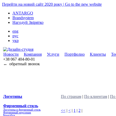
Перейти на новий сайт 2020 року | Go to the new website
ANTARGO
Brandsystem
Нагодуй Звірятко
eng
рус
укр
Новости
Компания
Услуги
Портфолио
Клиенты
Те
+38 067
404-80-01
↔
обратный звонок
Логотипы
По странам
|
По клиентам
|
По
Фирменный стиль
Логотипы и фирменный стиль
<<
|
<
|
1
|
2
|
Фирменный персонаж
Брендбук