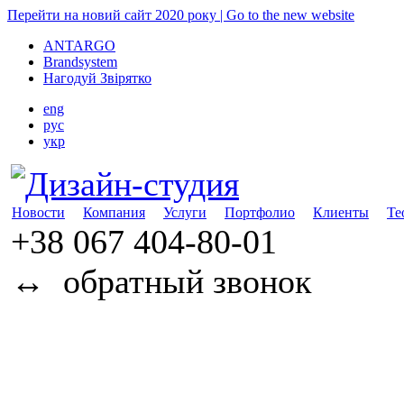
Перейти на новий сайт 2020 року | Go to the new website
ANTARGO
Brandsystem
Нагодуй Звірятко
eng
рус
укр
Новости
Компания
Услуги
Портфолио
Клиенты
Те
+38 067
404-80-01
↔
обратный звонок