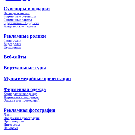
Сувениры и подарки
Награды и значки
Фирменные сувениры
Фирменные пакеты
СД-упаковка и СД-диски
Кондитерские изделия
Рекламные ролики
Флеш-ролик
Видеоролик
Радиоролик
Веб-сайты
Виртуальные туры
Мультимедийные презентации
Фирменная одежда
Корпоративная одежда
Фирменная спецодежда
Одежда для промоакций
Рекламная фотография
Люди
Предметная фотография
Производство
Интерьеры
Панорама