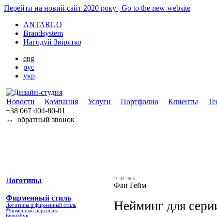
Перейти на новий сайт 2020 року | Go to the new website
ANTARGO
Brandsystem
Нагодуй Звірятко
eng
рус
укр
Новости
Компания
Услуги
Портфолио
Клиенты
Те
+38 067
404-80-01
↔
обратный звонок
Логотипы
10.03.2005
Фан Гейм
Фирменный стиль
Нейминг для сери
Логотипы и фирменный стиль
Фирменный персонаж
Брендбук