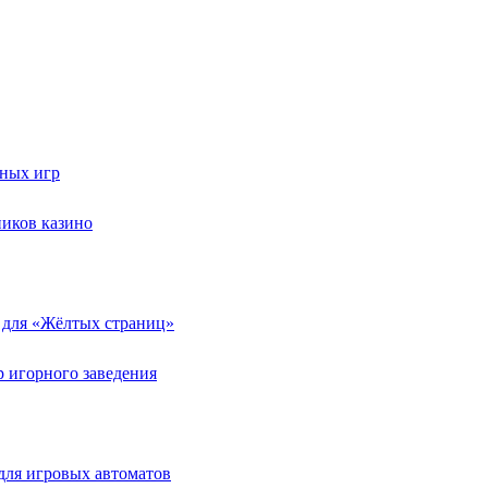
тных игр
ников казино
 для «Жёлтых страниц»
р игорного заведения
для игровых автоматов