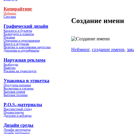
Копирайтинг
Нейминг
Слоганы
Создание имени
Графический дизайн
Каталоги и буклеты
Календари и плакаты
Реклама
Открытки и приглашения
Книги и журналы
Визитки и пластиковые карточки
Нейминг
,
создание имени
,
зак
Дипломы и сертификаты
Наружная реклама
Билборды
Вывески
Реклама на транспорте
Упаковка и этикетка
Продукты питания
Косметика и гигиена
Бытовая химия
Бытовая техника
P.O.S.-материалы
Выставочный стенд
Промостенды
Дисплеи и воблеры
Дизайн среды
Дизайн экстерьера
Дизайн интерьера