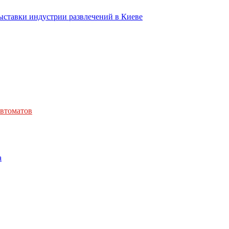
ыставки индустрии развлечений в Киеве
автоматов
а