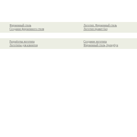
Фирменный стиль
Логотип. Фирменный стиль
Создание фирменного стиля
Логотип правит бал
Разработка логотипа
Создание логотипа
Логотипы для клиентов
Фирменный стиль, брендбук