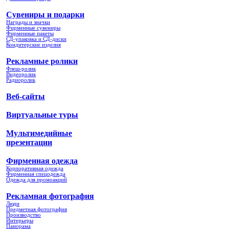
Сувениры и подарки
Награды и значки
Фирменные сувениры
Фирменные пакеты
СД-упаковка и СД-диски
Кондитерские изделия
Рекламные ролики
Флеш-ролик
Видеоролик
Радиоролик
Веб-сайты
Виртуальные туры
Мультимедийные
презентации
Фирменная одежда
Корпоративная одежда
Фирменная спецодежда
Одежда для промоакций
Рекламная фотография
Люди
Предметная фотография
Производство
Интерьеры
Панорама