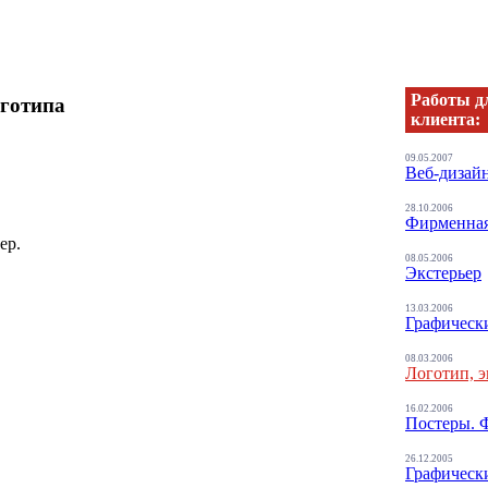
Работы д
оготипа
клиента:
09.05.2007
Веб-дизайн
28.10.2006
Фирменная
08.05.2006
Экстерьер
13.03.2006
Графическ
08.03.2006
Логотип, э
16.02.2006
Постеры. 
26.12.2005
Графическ