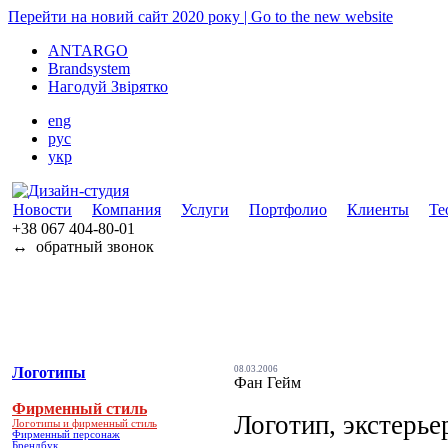
Перейти на новий сайт 2020 року | Go to the new website
ANTARGO
Brandsystem
Нагодуй Звірятко
eng
рус
укр
Новости
Компания
Услуги
Портфолио
Клиенты
Те
+38 067
404-80-01
↔
обратный звонок
Логотипы
08.03.2006
Фан Гейм
Фирменный стиль
Логотип, экстерье
Логотипы и фирменный стиль
Фирменный персонаж
Брендбук