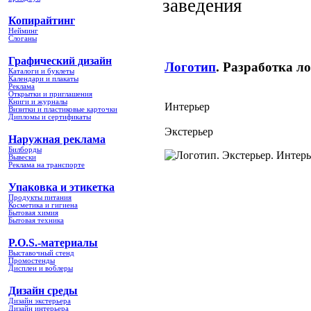
заведения
Копирайтинг
Нейминг
Слоганы
Графический дизайн
Логотип
. Разработка л
Каталоги и буклеты
Календари и плакаты
Реклама
Открытки и приглашения
Книги и журналы
Интерьер
Визитки и пластиковые карточки
Дипломы и сертификаты
Экстерьер
Наружная реклама
Билборды
Вывески
Реклама на транспорте
Упаковка и этикетка
Продукты питания
Косметика и гигиена
Бытовая химия
Бытовая техника
P.O.S.-материалы
Выставочный стенд
Промостенды
Дисплеи и воблеры
Дизайн среды
Дизайн экстерьера
Дизайн интерьера