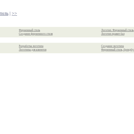
тиль
|
>>
Фирменный стиль
Логотип. Фирменный стиль
Создание фирменного стиля
Логотип правит бал
Разработка логотипа
Создание логотипа
Логотипы для клиентов
Фирменный стиль, брендбу