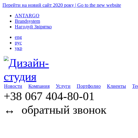
Перейти на новий сайт 2020 року | Go to the new website
ANTARGO
Brandsystem
Нагодуй Звірятко
eng
рус
укр
Новости
Компания
Услуги
Портфолио
Клиенты
Те
+38 067
404-80-01
↔
обратный звонок