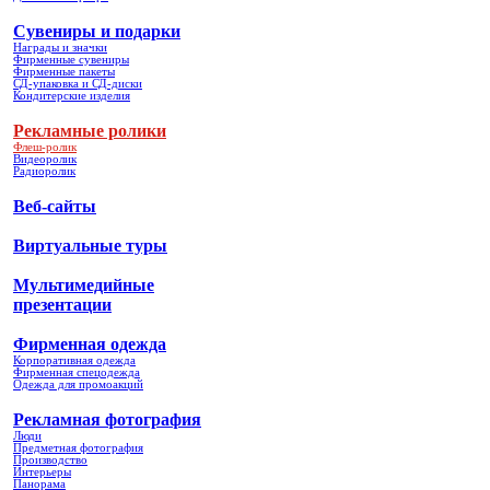
Сувениры и подарки
Награды и значки
Фирменные сувениры
Фирменные пакеты
СД-упаковка и СД-диски
Кондитерские изделия
Рекламные ролики
Флеш-ролик
Видеоролик
Радиоролик
Веб-сайты
Виртуальные туры
Мультимедийные
презентации
Фирменная одежда
Корпоративная одежда
Фирменная спецодежда
Одежда для промоакций
Рекламная фотография
Люди
Предметная фотография
Производство
Интерьеры
Панорама