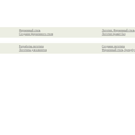
Фирменный стиль
Логотип. Фирменный стиль
Создание фирменного стиля
Логотип правит бал
Разработка логотипа
Создание логотипа
Логотипы для клиентов
Фирменный стиль, брендбу