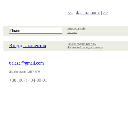
<<
|
Флеш-ролик
|
>>
Заказать дизайн
Логотип
Дизайн-студия: логотипы
Вход для клиентов
Фирменный стиль для клиентов
ualaza@gmail.com
Дизайн-студия АНТАРГО
+38 (067) 404-80-01