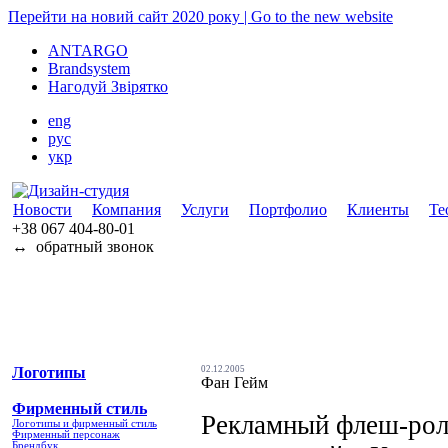
Перейти на новий сайт 2020 року | Go to the new website
ANTARGO
Brandsystem
Нагодуй Звірятко
eng
рус
укр
Новости
Компания
Услуги
Портфолио
Клиенты
Те
+38 067
404-80-01
↔
обратный звонок
Логотипы
02.12.2005
Фан Гейм
Фирменный стиль
Рекламный флеш-рол
Логотипы и фирменный стиль
Фирменный персонаж
Брендбук