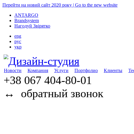
Перейти на новий сайт 2020 року | Go to the new website
ANTARGO
Brandsystem
Нагодуй Звірятко
eng
рус
укр
Новости
Компания
Услуги
Портфолио
Клиенты
Те
+38 067
404-80-01
↔
обратный звонок