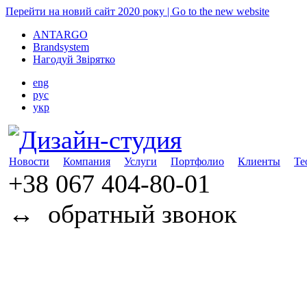
Перейти на новий сайт 2020 року | Go to the new website
ANTARGO
Brandsystem
Нагодуй Звірятко
eng
рус
укр
Новости
Компания
Услуги
Портфолио
Клиенты
Те
+38 067
404-80-01
↔
обратный звонок