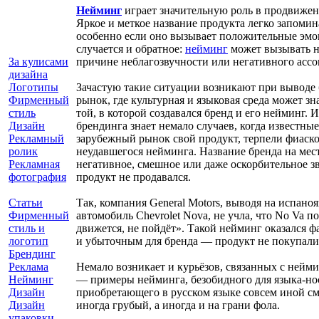
Нейминг
играет значительную роль в продвижен
Яркое и меткое название продукта легко запомин
особенно если оно вызывает положительные эмо
случается и обратное:
нейминг
может вызывать н
причине неблагозвучности или негативного ассо
За кулисами
дизайна
Зачастую такие ситуации возникают при выводе
Логотипы
рынок, где культурная и языковая среда может зн
Фирменный
той, в которой создавался бренд и его нейминг. 
стиль
брендинга знает немало случаев, когда известны
Дизайн
зарубежный рынок свой продукт, терпели фиаск
Рекламный
неудавшегося нейминга. Название бренда на мес
ролик
негативное, смешное или даже оскорбительное зв
Рекламная
продукт не продавался.
фотография
Так, компания General Motors, выводя на испан
Статьи
автомобиль Chevrolet Nova, не учла, что No Va п
Фирменный
движется, не пойдёт». Такой нейминг оказался 
стиль и
и убыточным для бренда — продукт не покупали
логотип
Брендинг
Немало возникает и курьёзов, связанных с нейм
Реклама
— примеры нейминга, безобидного для языка-нос
Нейминг
приобретающего в русском языке совсем иной с
Дизайн
иногда грубый, а иногда и на грани фола.
Дизайн
упаковки