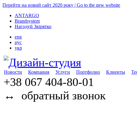
Перейти на новий сайт 2020 року | Go to the new website
ANTARGO
Brandsystem
Нагодуй Звірятко
eng
рус
укр
Новости
Компания
Услуги
Портфолио
Клиенты
Те
+38 067
404-80-01
↔
обратный звонок