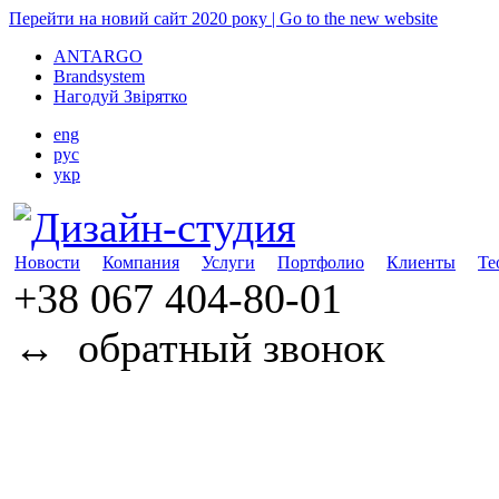
Перейти на новий сайт 2020 року | Go to the new website
ANTARGO
Brandsystem
Нагодуй Звірятко
eng
рус
укр
Новости
Компания
Услуги
Портфолио
Клиенты
Те
+38 067
404-80-01
↔
обратный звонок