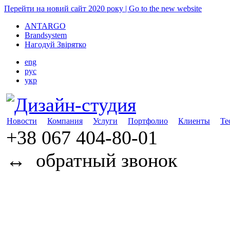
Перейти на новий сайт 2020 року | Go to the new website
ANTARGO
Brandsystem
Нагодуй Звірятко
eng
рус
укр
Новости
Компания
Услуги
Портфолио
Клиенты
Те
+38 067
404-80-01
↔
обратный звонок