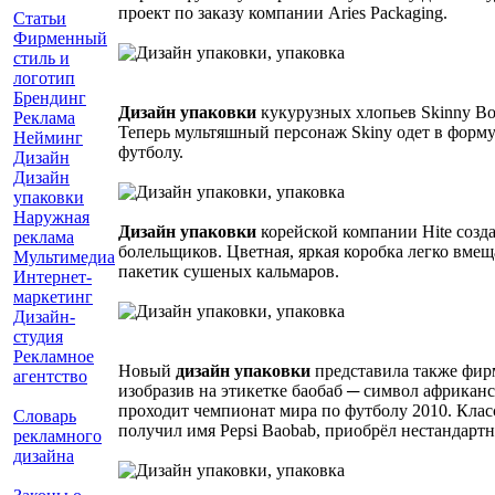
проект по заказу компании Aries Packaging.
Статьи
Фирменный
стиль и
логотип
Брендинг
Дизайн упаковки
кукурузных хлопьев Skinny Bo
Реклама
Теперь мультяшный персонаж Skiny одет в форму
Нейминг
футболу.
Дизайн
Дизайн
упаковки
Наружная
Дизайн упаковки
корейской компании Hite созд
реклама
болельщиков. Цветная, яркая коробка легко вмещ
Мультимедиа
пакетик сушеных кальмаров.
Интернет-
маркетинг
Дизайн-
студия
Рекламное
Новый
дизайн упаковки
представила также фирм
агентство
изобразив на этикетке баобаб ─ символ африканс
проходит чемпионат мира по футболу 2010. Кла
Словарь
получил имя Pepsi Baobab, приобрёл нестандартн
рекламного
дизайна