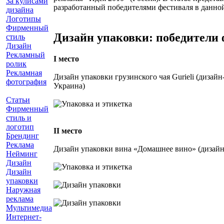
За кулисами
разработанный победителями фестиваля в данно
дизайна
Логотипы
Фирменный
Дизайн упаковки: победители
стиль
Дизайн
Рекламный
І место
ролик
Рекламная
Дизайн упаковки грузинского чая Gurieli (дизайн
фотография
Украина)
Статьи
Фирменный
стиль и
логотип
ІІ место
Брендинг
Реклама
Дизайн упаковки вина «Домашнее вино» (дизайн
Нейминг
Дизайн
Дизайн
упаковки
Наружная
реклама
Мультимедиа
Интернет-