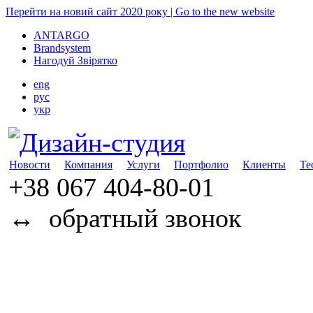
Перейти на новий сайт 2020 року | Go to the new website
ANTARGO
Brandsystem
Нагодуй Звірятко
eng
рус
укр
Новости
Компания
Услуги
Портфолио
Клиенты
Те
+38 067
404-80-01
↔
обратный звонок