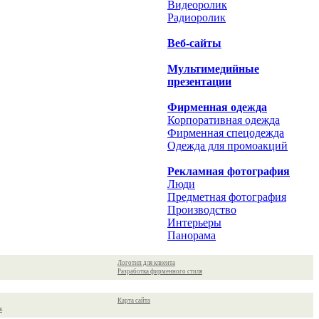
Видеоролик
Радиоролик
Веб-сайты
Мультимедийные
презентации
Фирменная одежда
Корпоративная одежда
Фирменная спецодежда
Одежда для промоакций
Рекламная фотография
Люди
Предметная фотография
Производство
Интерьеры
Панорама
Логотип для клиента
Разработка фирменного стиля
Карта сайта
к