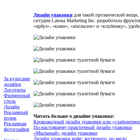
Дизайн упаковки
для такой прозаический вещи, 
ситудия Latona Marketing Inc. разработала фрук
«арбуз», «киви», «апельсин» и «клубнику», удо
За кулисами
дизайна
Логотипы
Фирменный
стиль
Дизайн
Рекламный
Читать больше о дизайне упаковке:
ролик
Кровожадный дизайн упаковки или «слабонервн
Рекламная
По-настоящему практичный дизайн упаковки
фотография
«Мыльный» дизайн упаковки
Дизайн упаковки кофе: жутковато, но мило