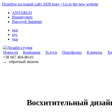
Перейти на новий сайт 2020 року | Go to the new website
ANTARGO
Brandsystem
Нагодуй Звірятко
eng
рус
укр
Новости
Компания
Услуги
Портфолио
Клиенты
Те
+38 067
404-80-01
↔
обратный звонок
Восхитительный дизай