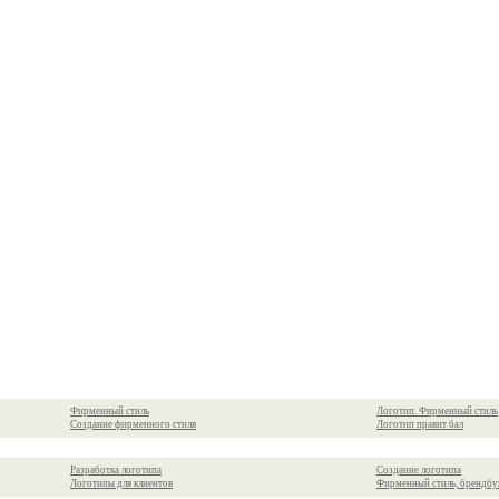
Фирменный стиль
Логотип. Фирменный стиль
Создание фирменного стиля
Логотип правит бал
Разработка логотипа
Создание логотипа
Логотипы для клиентов
Фирменный стиль, брендбу