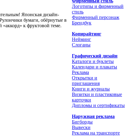
Фирменный стиль
Логотипы и фирменный
стиль
кательным! Японская дизайн-
Фирменный персонаж
 Рулончики бумаги, обёрнутые в
Брендбук
 «аккорд» к фруктовой теме.
Копирайтинг
Нейминг
Слоганы
Графический дизайн
Каталоги и буклеты
Календари и плакаты
Реклама
Открытки и
приглашения
Книги и журналы
Визитки и пластиковые
карточки
Дипломы и сертификаты
Наружная реклама
Бигборды
Вывески
Реклама на транспорте