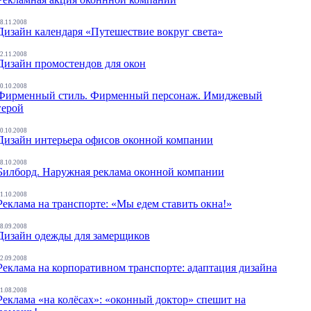
8.11.2008
Дизайн календаря «Путешествие вокруг света»
2.11.2008
Дизайн промостендов для окон
0.10.2008
Фирменный стиль. Фирменный персонаж. Имиджевый
герой
0.10.2008
Дизайн интерьера офисов оконной компании
8.10.2008
Билборд. Наружная реклама оконной компании
1.10.2008
Реклама на транспорте: «Мы едем ставить окна!»
8.09.2008
Дизайн одежды для замерщиков
2.09.2008
Реклама на корпоративном транспорте: адаптация дизайна
1.08.2008
Реклама «на колёсах»: «оконный доктор» спешит на