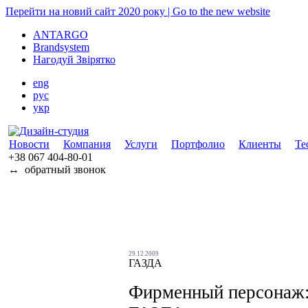
Перейти на новий сайт 2020 року | Go to the new website
ANTARGO
Brandsystem
Нагодуй Звірятко
eng
рус
укр
Новости
Компания
Услуги
Портфолио
Клиенты
Те
+38 067
404-80-01
↔
обратный звонок
29.12.2009
ГАЗДА
Фирменный персонаж: