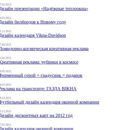
7.01.2013
Дизайн презентации «Надёжные теплоокна»
4.01.2013
Дизайн билбордов к Новому году
1.11.2012
Дизайн календаря Vikna-Davidson
7.06.2012
Помидорно-космическая креативная реклама
1.05.2012
Креативная реклама: чубрики в космосе
9.05.2012
Фирменный герой + градусник = подарок
6.01.2012
Реклама на транспорте: ГАЗДА ВІКНА
9.12.2011
Футбольный дизайн календаря оконной компании
5.11.2011
Дизайн дисконтных карт на 2012 год
7.01.2011
Дизайн календаря оконной компании