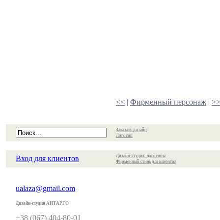
<<
|
Фирменный персонаж
|
>
Заказать дизайн
Логотип
Дизайн-студия: логотипы
Вход для клиентов
Фирменный стиль для клиентов
ualaza@gmail.com
Дизайн-студия АНТАРГО
+38 (067) 404-80-01