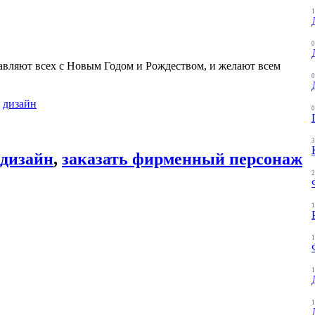
1
0
вляют всех с Новым Годом и Рождеством, и желают всем
0
и
дизайн
0
3
дизайн
,
заказать фирменный персонаж
2
1
1
1
1