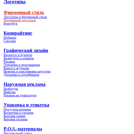
Логотипы
Фирменный стиль
Логотипы и фирменный стиль
Фирменный персонаж
Брендбук
Копирайтинг
Нейминг
Слоганы
Графический дизайн
Каталоги и буклеты
Календари и плакаты
Реклама
Открытки и приглашения
Книги и журналы
Визитки и пластиковые карточки
Дипломы и сертификаты
Наружная реклама
Билборды
Вывески
Реклама на транспорте
Упаковка и этикетка
Продукты питания
Косметика и гигиена
Бытовая химия
Бытовая техника
P.O.S.-материалы
Выставочный стенд