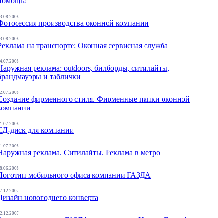
помощь!
3.08.2008
Фотосессия производства оконной компании
3.08.2008
Реклама на транспорте: Оконная сервисная служба
4.07.2008
Наружная реклама: outdoors, билборды, ситилайты,
брандмауэры и таблички
2.07.2008
Создание фирменного стиля. Фирменные папки оконной
компании
1.07.2008
СД-диск для компании
1.07.2008
Наружная реклама. Ситилайты. Реклама в метро
8.06.2008
Логотип мобильного офиса компании ГАЗДА
7.12.2007
Дизайн новогоднего конверта
2.12.2007