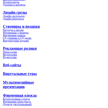
Промостенды
Дисплеи и воблеры
Дизайн среды
Дизайн экстерьера
Дизайн интерьера
Сувениры и подарки
Награды и значки
Фирменные сувениры
Фирменные пакеты
СД-упаковка и СД-диски
Кондитерские изделия
Рекламные ролики
Флеш-ролик
Видеоролик
Радиоролик
Веб-сайты
Виртуальные туры
Мультимедийные
презентации
Фирменная одежда
Корпоративная одежда
Фирменная спецодежда
Одежда для промоакций