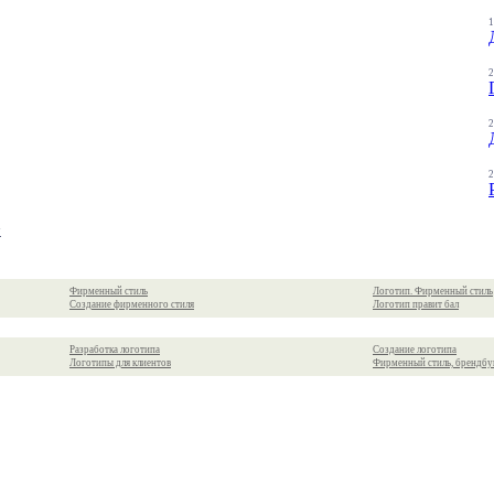
1
2
2
2
>
Фирменный стиль
Логотип. Фирменный стиль
Создание фирменного стиля
Логотип правит бал
Разработка логотипа
Создание логотипа
Логотипы для клиентов
Фирменный стиль, брендбу