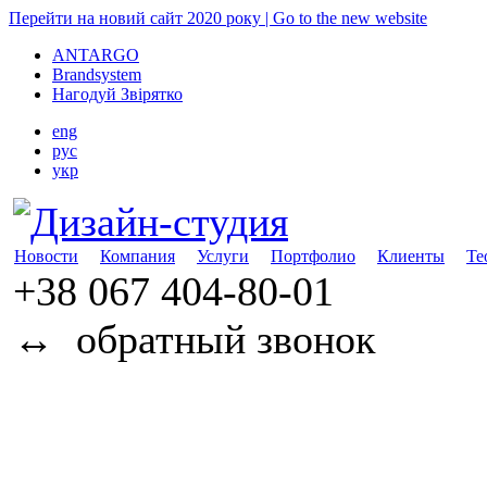
Перейти на новий сайт 2020 року | Go to the new website
ANTARGO
Brandsystem
Нагодуй Звірятко
eng
рус
укр
Новости
Компания
Услуги
Портфолио
Клиенты
Те
+38 067
404-80-01
↔
обратный звонок