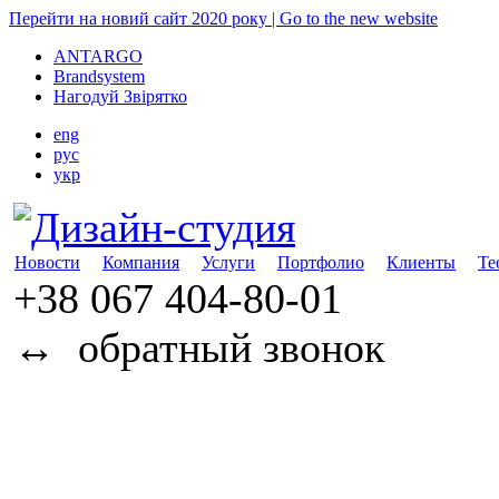
Перейти на новий сайт 2020 року | Go to the new website
ANTARGO
Brandsystem
Нагодуй Звірятко
eng
рус
укр
Новости
Компания
Услуги
Портфолио
Клиенты
Те
+38 067
404-80-01
↔
обратный звонок