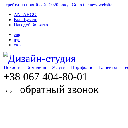
Перейти на новий сайт 2020 року | Go to the new website
ANTARGO
Brandsystem
Нагодуй Звірятко
eng
рус
укр
Новости
Компания
Услуги
Портфолио
Клиенты
Те
+38 067
404-80-01
↔
обратный звонок