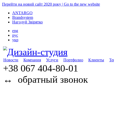
Перейти на новий сайт 2020 року | Go to the new website
ANTARGO
Brandsystem
Нагодуй Звірятко
eng
рус
укр
Новости
Компания
Услуги
Портфолио
Клиенты
Те
+38 067
404-80-01
↔
обратный звонок