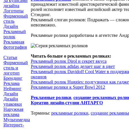
За кулисами
принадлежит известной аристократической фамил
дизайна
ролей исполняет известный английский актер те
Логотипы
Стэндинг.
Фирменный
Рекламный слоган роликов: Подражать — сложн
стиль
невозможно.
Дизайн
Рекламный
Рекламные ролики разработаны в агентстве Андр
ролик
Рекламная
фотография
Читать больше о рекламных роликах:
Статьи
Рекламный ролик Dirol и секрет вкуса
Фирменный
Рекламный ролик adidas делает шаг в цвет
стиль и
Рекламный ролик Davidoff Cool Water в поддерж
логотип
океанов
Брендинг
Рекламный ролик Huggies: подгузники как гадж
Реклама
Рекламные ролики к Super Bowl 2012
Нейминг
Дизайн
Рекламные ролики
,
создание рекламных роли
Дизайн
Креатив дизайн-студии АНТАРГО
упаковки
Наружная
Термины:
рекламные ролики
,
создание рекламны
реклама
Мультимедиа
Интернет-