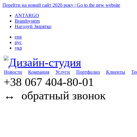
Перейти на новий сайт 2020 року | Go to the new website
ANTARGO
Brandsystem
Нагодуй Звірятко
eng
рус
укр
Новости
Компания
Услуги
Портфолио
Клиенты
Те
+38 067
404-80-01
↔
обратный звонок