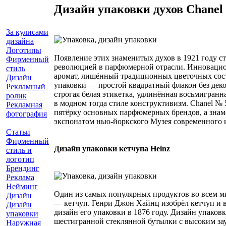
Дизайн упаковки духов Chanel
За кулисами
дизайна
Логотипы
Появление этих знаменитых духов в 1921 году с
Фирменный
революцией в парфюмерной отрасли. Инновацио
стиль
аромат, лишённый традиционных цветочных сос
Дизайн
упаковки — простой квадратный флакон без дек
Рекламный
строгая белая этикетка, удлинённая восьмигран
ролик
в модном тогда стиле конструктивизм. Chanel № 
Рекламная
пятёрку основных парфюмерных брендов, а знаме
фотография
экспонатом нью-йоркского Музея современного и
Статьи
Фирменный
Дизайн упаковки кетчупа Heinz
стиль и
логотип
Брендинг
Реклама
Нейминг
Один из самых популярных продуктов во всем ми
Дизайн
— кетчуп. Генри Джон Хайнц изобрёл кетчуп и 
Дизайн
дизайн его упаковки в 1876 году. Дизайн упаков
упаковки
шестигранной стеклянной бутылки с высоким з
Наружная