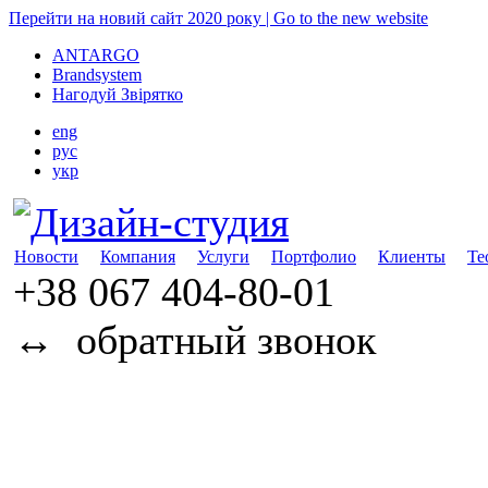
Перейти на новий сайт 2020 року | Go to the new website
ANTARGO
Brandsystem
Нагодуй Звірятко
eng
рус
укр
Новости
Компания
Услуги
Портфолио
Клиенты
Те
+38 067
404-80-01
↔
обратный звонок