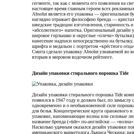
сегменте, так как с момента его появления на све
настоящее время главным героем всех рекламны
Absolut является его упаковка — оригинальная б
наглядно отражает философию бренда — кристал
шведские традиции изготовления, старинность и
«абсолютного» напитка. Оригинальный дизайн у
широкое горлышко и округлые «плечи» бутылки),
нанесение надписи непосредственно на бутылку,
шрифта и медальон с портретом «крёстного отца»
Смита сделало упаковку Absolut узнаваемой во вс
вторым в мировом водочном рейтинге.
Дизайн упаковки стирального порошка Tide
Дизайн упаковки стирального порошка Tide ком
появился в 1947 году и должен был, по замыслу 
одновременно и о необыкновенной силе порошка,
для белья. Концентрические круги оранжевого и 
упаковке, напоминающие волны или силовые ли
название бренда («tide» по-английски — «волна»
Насколько удачным оказался дизайн упаковки по
американского маркетолога Льюиса Ческина: раз