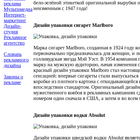
бело-зелёной этикеткой оригинальной вырубки о
реклама
неизменным с 1947 года!
Мультимедиа
Интернет-
маркетинг
Дизайн упаковки сигарет Marlboro
Дизайн-
студия
Рекламное
агентство
Марка сигарет Marlboro, созданная в 1924 году ко
первоначально предназначалась для женщин, и л
Словарь
голливудская звезда Мэй Уэст. В 1954 компания
рекламного
марку на мужскую аудиторию, начав изменения с
дизайна
красный дизайн упаковки Marlboro стал настоящ
сенсацией: впервые сигареты стали выпускаться в
Законы о
коробке из плотного картона с откидывающейся
рекламе
впоследствии стандартом. Оригинальный дизайн
мужественного ковбоя в рекламных кампаниях сд
номером один сначала в США, а затем и во всем 
Дизайн упаковки водки Absolut
Дизайн упаковки шведской водки Absolut являет