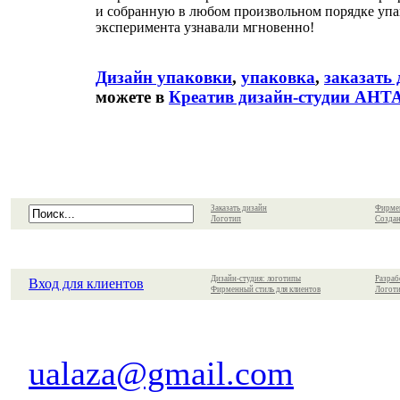
и собранную в любом произвольном порядке упак
эксперимента узнавали мгновенно!
Дизайн упаковки
,
упаковка
,
заказать
можете в
Креатив дизайн-студии АН
Заказать дизайн
Фирме
Логотип
Создан
Дизайн-студия: логотипы
Разраб
Вход для клиентов
Фирменный стиль для клиентов
Логоти
ualaza@gmail.com