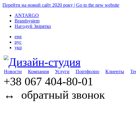
Перейти на новий сайт 2020 року | Go to the new website
ANTARGO
Brandsystem
Нагодуй Звірятко
eng
рус
укр
Новости
Компания
Услуги
Портфолио
Клиенты
Те
+38 067
404-80-01
↔
обратный звонок