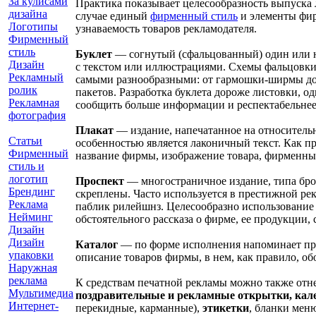
За кулисами
Практика показывает целесообразность выпуска 
дизайна
случае единый
фирменный стиль
и элементы фир
Логотипы
узнаваемость товаров рекламодателя.
Фирменный
стиль
Буклет
— согнутый (сфальцованный) один или н
Дизайн
с текстом или иллюстрациями. Схемы фальцовки
Рекламный
самыми разнообразными: от гармошки-ширмы до
ролик
пакетов. Разработка буклета дороже листовки, од
Рекламная
сообщить больше информации и респектабельнее
фотография
Плакат
— издание, напечатанное на относитель
Статьи
особенностью является лаконичный текст. Как пра
Фирменный
название фирмы, изображение товара, фирменны
стиль и
логотип
Проспект
— многостраничное издание, типа бр
Брендинг
скреплены. Часто используется в престижной рек
Реклама
паблик рилейшнз. Целесообразно использование 
Нейминг
обстоятельного рассказа о фирме, ее продукции, 
Дизайн
Дизайн
Каталог
— по форме исполнения напоминает пр
упаковки
описание товаров фирмы, в нем, как правило, об
Наружная
реклама
К средствам печатной рекламы можно также отн
Мультимедиа
поздравительные и рекламные открытки, кал
Интернет-
перекидные, карманные),
этикетки
, бланки меню