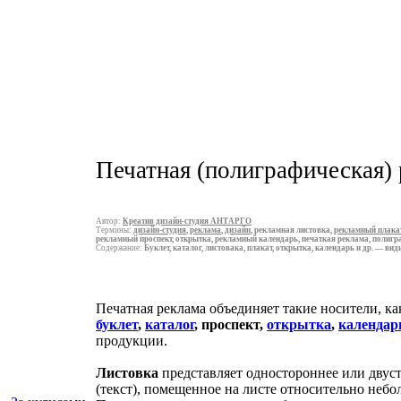
Печатная (полиграфическая)
Автор:
Креатив дизайн-студия АНТАРГО
Термины:
дизайн-студия
,
реклама
,
дизайн
,
рекламная листовка,
рекламный плакат
рекламный проспект, открытка, рекламный календарь, печаткая реклама, полиг
Содержание:
Буклет, каталог, листовака, плакат, открытка, календарь и др. — в
Печатная реклама объединяет такие носители, к
буклет
,
каталог
, проспект,
открытка
,
календар
продукции.
Листовка
представляет одностороннее или двус
(текст), помещенное на листе относительно небо