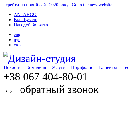
Перейти на новий сайт 2020 року | Go to the new website
ANTARGO
Brandsystem
Нагодуй Звірятко
eng
рус
укр
Новости
Компания
Услуги
Портфолио
Клиенты
Те
+38 067
404-80-01
↔
обратный звонок