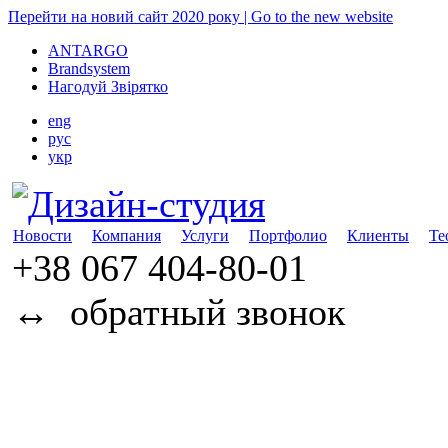
Перейти на новий сайт 2020 року | Go to the new website
ANTARGO
Brandsystem
Нагодуй Звірятко
eng
рус
укр
Новости
Компания
Услуги
Портфолио
Клиенты
Те
+38 067
404-80-01
↔
обратный звонок