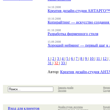
14.10.2008
Креатив дизайн-студия АНТАРГО™
10.10.2008
Копирайтинг — искусство создания 
01.10.2008
Разработка фирменного стиля
15.09.2008
Хороший нейминг — первый шаг к 
1
|
2
|
3
|
4
|
5
|
6
|
7
|
8
|
9
|
10
|
11
|
12
|
31
|
32
|
33
|
Автор:
Креатив дизайн-студия A
Заказать дизайн
Фирме
Логотип
Создан
Дизайн-студия: логотипы
Разраб
Вход для клиентов