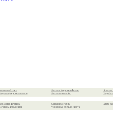
Фирменный стиль
Логотип. Фирменный стиль
Логотип 
Создание фирменного стиля
Логотип правит бал
Разработ
Разработка логотипа
Создание логотипа
Карта сай
Логотипы для клиентов
Фирменный стиль, брендбук