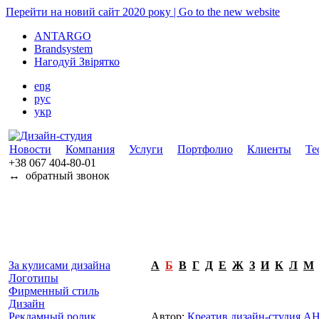
Перейти на новий сайт 2020 року | Go to the new website
ANTARGO
Brandsystem
Нагодуй Звірятко
eng
рус
укр
Новости
Компания
Услуги
Портфолио
Клиенты
Те
+38 067
404-80-01
↔
обратный звонок
За кулисами дизайна
А
Б
В
Г
Д
Е
Ж
З
И
К
Л
М
Логотипы
Фирменный стиль
Дизайн
Рекламный ролик
Автор:
Креатив дизайн-студия