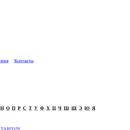
ория
Контакты
Н
О
П
Р
С
Т
У
Ф
Х
Ц
Ч
Ш
Щ
Э
Ю
Я
 AНТАРГО™