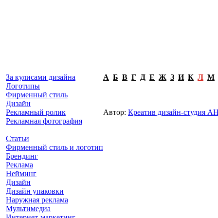
За кулисами дизайна
А
Б
В
Г
Д
Е
Ж
З
И
К
Л
М
Логотипы
Фирменный стиль
Дизайн
Рекламный ролик
Автор:
Креатив дизайн-студия
Рекламная фотография
Статьи
Фирменный стиль и логотип
Брендинг
Реклама
Нейминг
Дизайн
Дизайн упаковки
Наружная реклама
Мультимедиа
Интернет-маркетинг