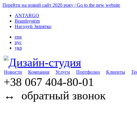
Перейти на новий сайт 2020 року | Go to the new website
ANTARGO
Brandsystem
Нагодуй Звірятко
eng
рус
укр
Новости
Компания
Услуги
Портфолио
Клиенты
Те
+38 067
404-80-01
↔
обратный звонок