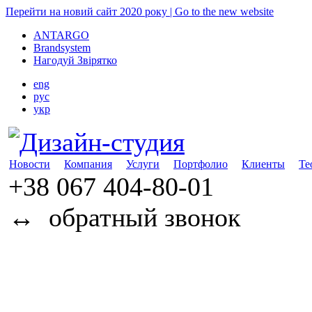
Перейти на новий сайт 2020 року | Go to the new website
ANTARGO
Brandsystem
Нагодуй Звірятко
eng
рус
укр
Новости
Компания
Услуги
Портфолио
Клиенты
Те
+38 067
404-80-01
↔
обратный звонок