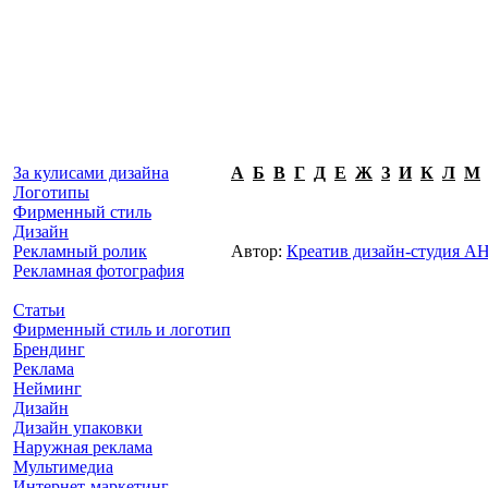
За кулисами дизайна
А
Б
В
Г
Д
Е
Ж
З
И
К
Л
М
Логотипы
Фирменный стиль
Дизайн
Рекламный ролик
Автор:
Креатив дизайн-студия
Рекламная фотография
Статьи
Фирменный стиль и логотип
Брендинг
Реклама
Нейминг
Дизайн
Дизайн упаковки
Наружная реклама
Мультимедиа
Интернет-маркетинг