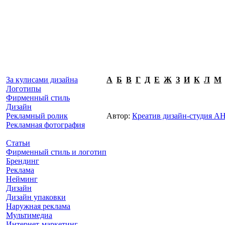
За кулисами дизайна
А
Б
В
Г
Д
Е
Ж
З
И
К
Л
М
Логотипы
Фирменный стиль
Дизайн
Рекламный ролик
Автор:
Креатив дизайн-студия
Рекламная фотография
Статьи
Фирменный стиль и логотип
Брендинг
Реклама
Нейминг
Дизайн
Дизайн упаковки
Наружная реклама
Мультимедиа
Интернет-маркетинг