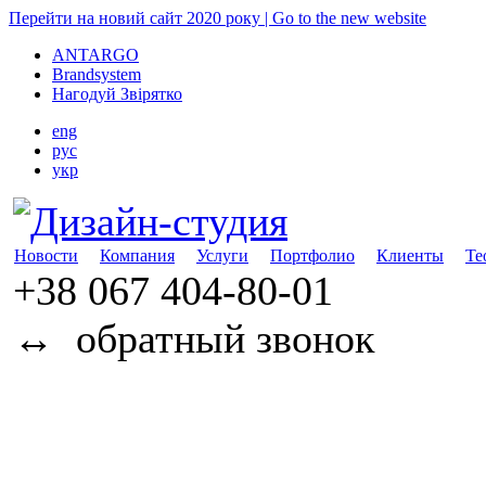
Перейти на новий сайт 2020 року | Go to the new website
ANTARGO
Brandsystem
Нагодуй Звірятко
eng
рус
укр
Новости
Компания
Услуги
Портфолио
Клиенты
Те
+38 067
404-80-01
↔
обратный звонок